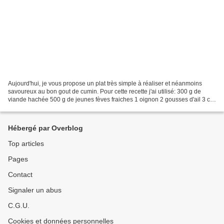
Aujourd'hui, je vous propose un plat très simple à réaliser et néanmoins
savoureux au bon gout de cumin. Pour cette recette j'ai utilisé: 300 g de
viande hachée 500 g de jeunes fèves fraiches 1 oignon 2 gousses d'ail 3 c à
s. de coulis de tomate 3 c à...
Hébergé par Overblog
Top articles
Pages
Contact
Signaler un abus
C.G.U.
Cookies et données personnelles