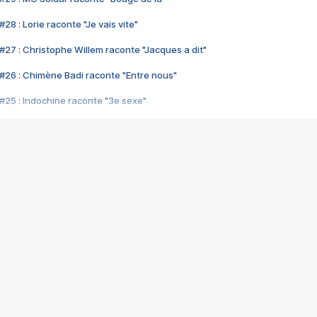
28 : Lorie raconte "Je vais vite"
#27 : Christophe Willem raconte "Jacques a dit"
#26 : Chimène Badi raconte "Entre nous"
#25 : Indochine raconte "3e sexe"
#24 : Zaho raconte "C'est chelou"
#23 : Patrick Bruel raconte "Au café des délices"
#22 : Kyo raconte "Le chemin"
#21 : Nolwenn Leroy raconte "Cassé"
#20 : Patrick Hernandez raconte "Born to be alive"
#19 : Lorie raconte "Près de moi"
#18 : Michael Jones raconte "A nos actes manqués" (avec Jean-Jacque
#17 : Khaled raconte "Aïcha"