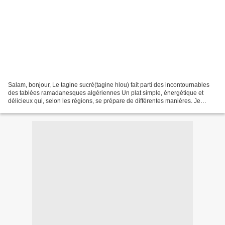
Salam, bonjour, Le tagine sucré(tagine hlou) fait parti des incontournables
des tablées ramadanesques algériennes Un plat simple, énergétique et
délicieux qui, selon les régions, se prépare de différentes manières. Je
partage avec vous celui que j'ai...