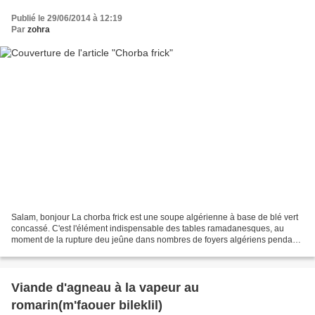
Publié le 29/06/2014 à 12:19
Par
zohra
Salam, bonjour La chorba frick est une soupe algérienne à base de blé vert
concassé. C'est l'élément indispensable des tables ramadanesques, au
moment de la rupture deu jeûne dans nombres de foyers algériens pendant
le mois du ramadan mais surtout dans...
Viande d'agneau à la vapeur au
romarin(m'faouer bileklil)