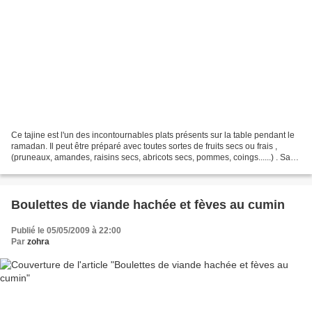
Ce tajine est l'un des incontournables plats présents sur la table pendant le
ramadan. Il peut être préparé avec toutes sortes de fruits secs ou frais ,
(pruneaux, amandes, raisins secs, abricots secs, pommes, coings......) . Sa
sauce est parfumée à la...
Boulettes de viande hachée et fèves au cumin
Publié le 05/05/2009 à 22:00
Par
zohra