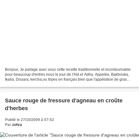
Bonjour, Je partage avec vous cette recette traditionnelle et incontournable
pour beaucoup d'entres nous le jour de l'Aïd el Adha. Appelée, Bakbouka,
tkalia, Douara, kercha,ou tripes en français bien que l'appélation de gras
double est plus approprié,...
Sauce rouge de fressure d'agneau en croûte
d'herbes
Publié le 27/10/2009 à 07:52
Par
zohra