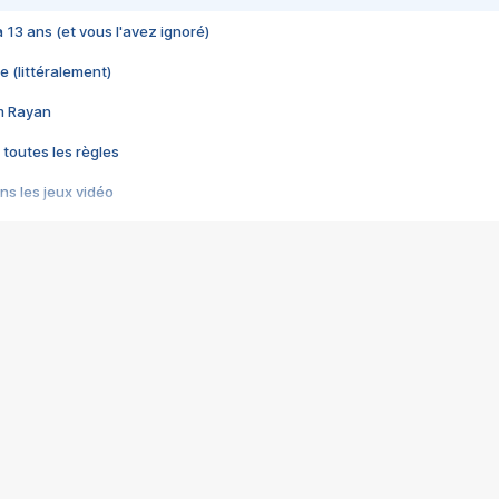
 a 13 ans (et vous l'avez ignoré)
e (littéralement)
im Rayan
 toutes les règles
s les jeux vidéo
us choquant de Rockstar ? - Le scandale BULLY
e plus moche de Steam
du RÊVE tourne au CAUCHEMAR
pendant 8 heures
it… à tort
umiliés par un jeu vidéo
ire - Final Fantasy 8