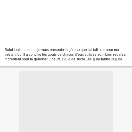
Salut tout le monde, je vous présente le gâteau que j'ai fait hier pour ma
petite tribu. Il a concilié les goûts de chacun d'eux et ils se sont bien régalés.
Ingrédient pour la génoise: 3 oeufs 120 g de sucre 100 g de farine 20g de
cacao 1/2 sachet de...