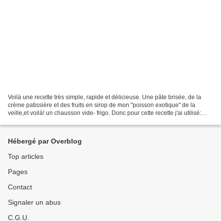
Voilà une recette très simple, rapide et délicieuse. Une pâte brisée, de la
crème patissière et des fruits en sirop de mon "poisson exotique" de la
veille,et voilà! un chausson vide- frigo. Donc pour cette recette j'ai utilisé:
1pâte brisée Crème patissière...
Hébergé par Overblog
Top articles
Pages
Contact
Signaler un abus
C.G.U.